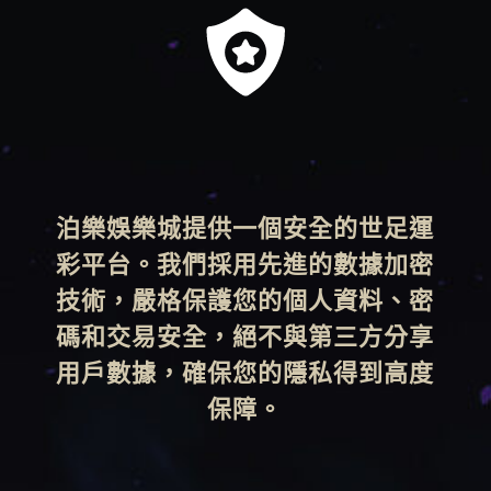
泊樂娛樂城提供一個安全的世足運
彩平台。我們採用先進的數據加密
技術，嚴格保護您的個人資料、密
碼和交易安全，絕不與第三方分享
用戶數據，確保您的隱私得到高度
保障。