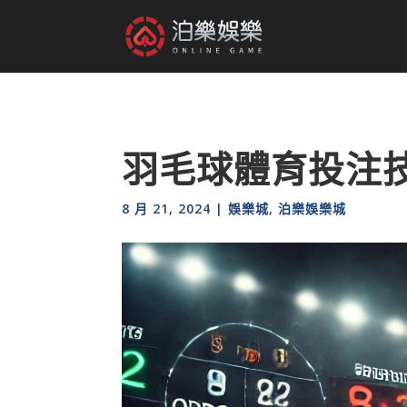
羽毛球體育投注
8 月 21, 2024
|
娛樂城
,
泊樂娛樂城