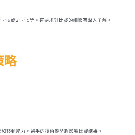
-19或21-15等。這要求對比賽的細節有深入了解。
策略
球和移動能力。選手的技術優勢將影響比賽結果。