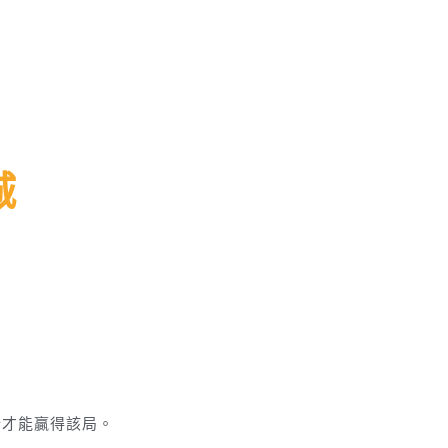
城
分才能贏得該局。