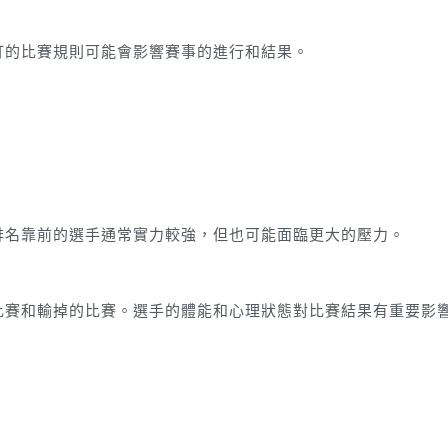
打的比賽規則可能會影響賽事的進行和結果。
排名靠前的選手通常實力較強，但也可能面臨更大的壓力。
比賽和輸掉的比賽。選手的體能和心理狀態對比賽結果有重要影