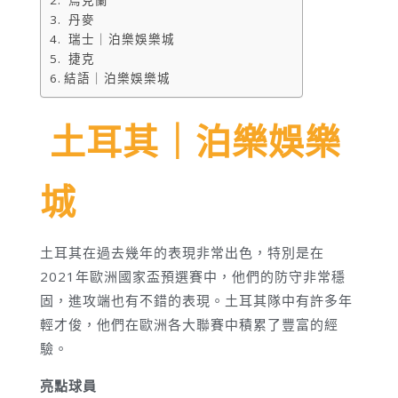
烏克蘭
丹麥
瑞士｜泊樂娛樂城
捷克
結語｜泊樂娛樂城
土耳其｜
泊樂娛樂
城
土耳其在過去幾年的表現非常出色，特別是在
2021年歐洲國家盃預選賽中，他們的防守非常穩
固，進攻端也有不錯的表現。土耳其隊中有許多年
輕才俊，他們在歐洲各大聯賽中積累了豐富的經
驗。
亮點球員