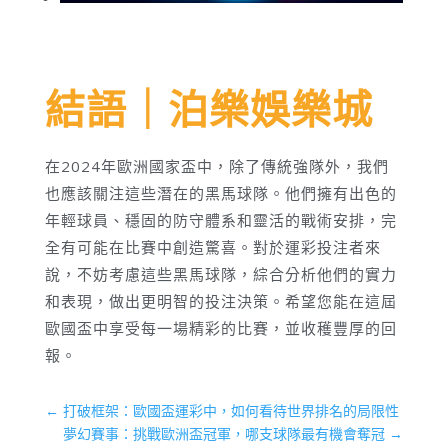
結語｜
泊樂娛樂城
在2024年歐洲國家盃中，除了傳統強隊外，我們
也應該關注這些潛在的黑馬球隊。他們擁有出色的
年輕球員、穩固的防守體系和靈活的戰術安排，完
全有可能在比賽中創造驚喜。對於運彩投注者來
說，不妨考慮這些黑馬球隊，綜合分析他們的實力
和表現，做出更明智的投注決策。希望您能在這屆
歐國盃中享受每一場精彩的比賽，並收穫豐厚的回
報。
←
打破框架：歐國盃運彩中，如何看待世界排名的局限性
夢幻賽事：挑戰歐洲盃冠軍，哪支球隊最有機會奪冠
→