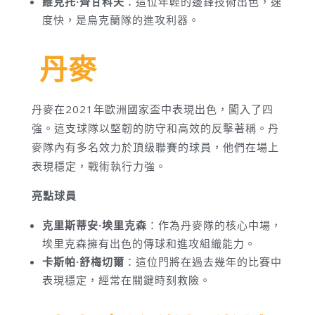
維克托·齊甘科夫
：這位年輕的邊鋒技術出色，速
度快，是烏克蘭隊的進攻利器。
丹麥
丹麥在2021年歐洲國家盃中表現出色，闖入了四
強。這支球隊以堅韌的防守和高效的反擊著稱。丹
麥隊內有多名效力於頂級聯賽的球員，他們在場上
表現穩定，戰術執行力強。
亮點球員
克里斯蒂安·埃里克森
：作為丹麥隊的核心中場，
埃里克森擁有出色的傳球和進攻組織能力。
卡斯帕·舒梅切爾
：這位門將在過去幾年的比賽中
表現穩定，經常在關鍵時刻救險。