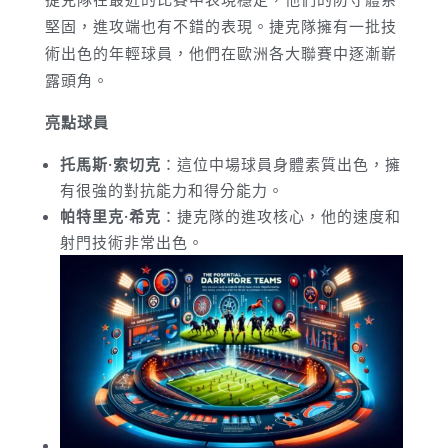
堅固，進攻端也有不錯的表現。捷克隊擁有一批技
術出色的年輕球員，他們在歐洲各大聯賽中逐漸嶄
露頭角。
亮點球員
托馬斯·索切克
：這位中場球員身體素質出色，擁
有很強的對抗能力和得分能力。
帕特里克·希克
：捷克隊的進攻核心，他的速度和
射門技術非常出色。