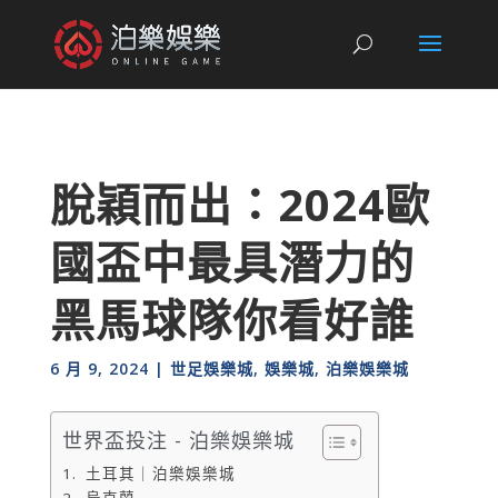
脫穎而出：2024歐
國盃中最具潛力的
黑馬球隊你看好誰
6 月 9, 2024
|
世足娛樂城
,
娛樂城
,
泊樂娛樂城
世界盃投注 - 泊樂娛樂城
土耳其｜泊樂娛樂城