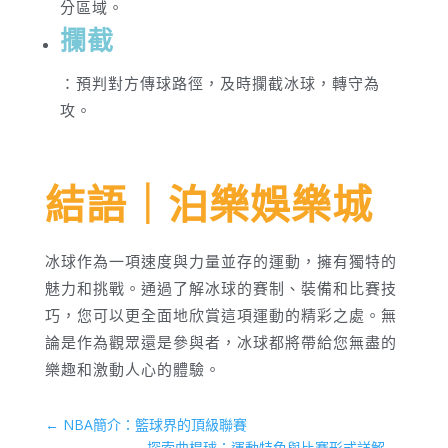
分區域。
攔截
：預判對方傳球路徑，及時攔截冰球，轉守為
攻。
結語｜
泊樂娛樂城
冰球作為一項速度與力量並存的運動，擁有獨特的
魅力和挑戰。通過了解冰球的賽制、裝備和比賽技
巧，您可以更全面地欣賞這項運動的精彩之處。無
論是作為觀眾還是參與者，冰球都將帶給您無盡的
樂趣和激動人心的體驗。
←
NBA簡介：籃球界的頂級聯賽
探索曲棍球：運動特色與比賽形式詳解
→