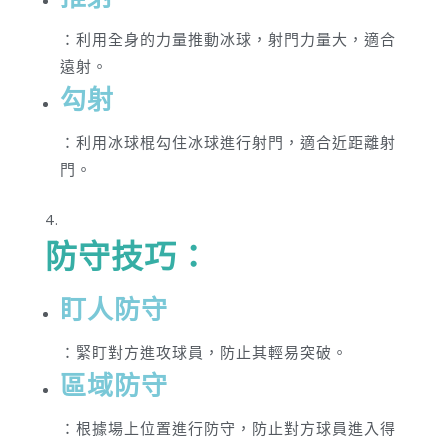
：利用全身的力量推動冰球，射門力量大，適合
遠射。
勾射
：利用冰球棍勾住冰球進行射門，適合近距離射
門。
防守技巧
：
盯人防守
：緊盯對方進攻球員，防止其輕易突破。
區域防守
：根據場上位置進行防守，防止對方球員進入得