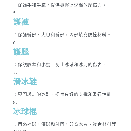
：保護手和手腕，提供抓握冰球棍的摩擦力。
護褲
：保護臀部、大腿和臀部，內部填充防撞材料。
護腿
：保護膝蓋和小腿，防止冰球和冰刀的傷害。
滑冰鞋
：專門設計的冰鞋，提供良好的支撐和滑行性能。
冰球棍
：用來控球、傳球和射門，分為木質、複合材料等