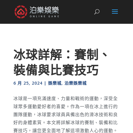
冰球詳解：賽制、
裝備與比賽技巧
6 月 25, 2024
|
娛樂城
,
泊樂娛樂城
冰球是一項充滿速度、力量和戰術的運動，深受全
球眾多運動愛好者的喜愛。作為一項在冰上進行的
團隊運動，冰球要求球員具備出色的滑冰技術和良
好的身體素質。本文將詳解冰球的賽制、裝備和比
賽技巧，讓您更全面地了解這項激動人心的運動。