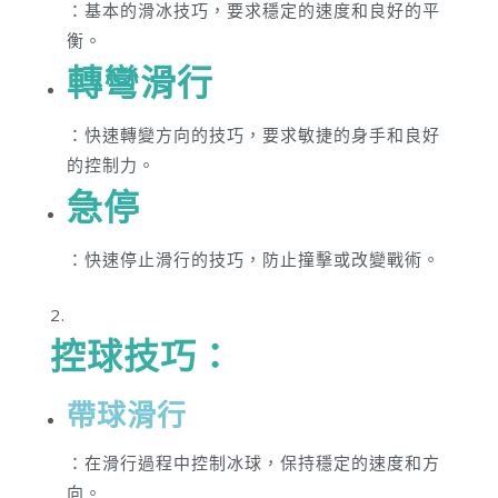
：基本的滑冰技巧，要求穩定的速度和良好的平
衡。
轉彎滑行
：快速轉變方向的技巧，要求敏捷的身手和良好
的控制力。
急停
：快速停止滑行的技巧，防止撞擊或改變戰術。
控球技巧
：
帶球滑行
：在滑行過程中控制冰球，保持穩定的速度和方
向。