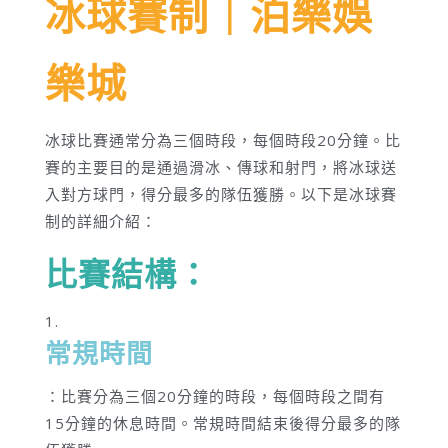
冰球賽制｜
泊樂娛
樂城
冰球比賽通常分為三個時段，每個時段20分鐘。比
賽的主要目的是通過滑冰、傳球和射門，將冰球送
入對方球門，得分最多的隊伍獲勝。以下是冰球賽
制的詳細介紹：
比賽結構
：
常規時間
：比賽分為三個20分鐘的時段，每個時段之間有
15分鐘的休息時間。常規時間結束後得分最多的隊