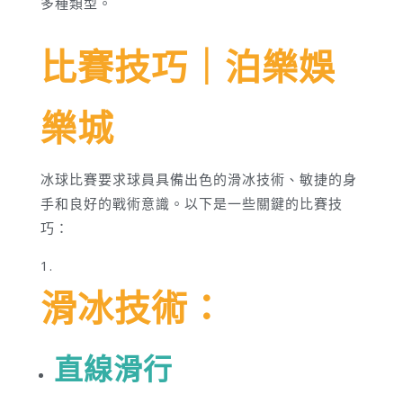
多種類型。
比賽技巧｜
泊樂娛
樂城
冰球比賽要求球員具備出色的滑冰技術、敏捷的身
手和良好的戰術意識。以下是一些關鍵的比賽技
巧：
滑冰技術
：
直線滑行