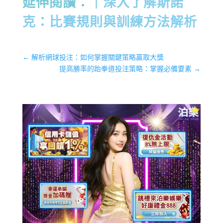
延伸閱讀：｜
深入了解斯諾
克：比賽規則與訓練方法解析
←
解析網球投注：如何掌握關鍵策略贏取大獎
提高勝率的跆拳道投注策略：掌握必備要素
→