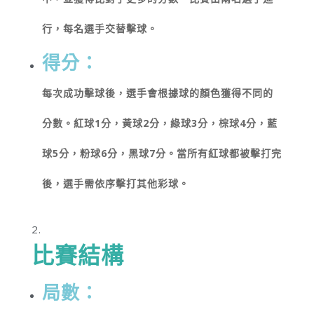
行，每名選手交替擊球。
得分：
每次成功擊球後，選手會根據球的顏色獲得不同的
分數。紅球1分，黃球2分，綠球3分，棕球4分，藍
球5分，粉球6分，黑球7分。當所有紅球都被擊打完
後，選手需依序擊打其他彩球。
比賽結構
局數：