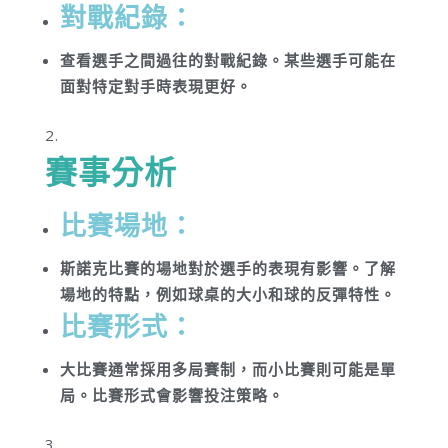
對戰紀錄：
查看選手之間過往的對戰紀錄。某些選手可能在
面對特定對手時表現更好。
賽事分析
比賽場地：
斯諾克比賽的場地對於選手的表現有影響。了解
場地的特點，例如球桌的大小和球的反彈特性。
比賽形式：
大比賽通常採用多局賽制，而小比賽則可能是單
局。比賽形式會影響投注策略。