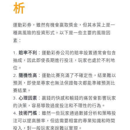
析
運動彩券，雖然有機會贏取獎金，但其本質上是一
種高風險的投資形式。以下是一些主要的風險因
素：
賠率不利
：運動彩券公司的賠率設置通常會包含
抽成，因此即使長期進行投注，玩家也處於不利地
位。
隨機性高
：運動比賽充滿了不確定性，結果難以
預測，即使是專家也無法保證每次都能準確預測比
賽結果。
心理因素
：贏錢的快感和輸錢的痛苦會影響玩家
的決策，容易導致過度投注和不理性的行為。
技術門檻
：雖然一些玩家通過數據分析和策略投
注可以提高勝率，但這需要相當的專業知識和時間
投入，對一般玩家來說難以實現。