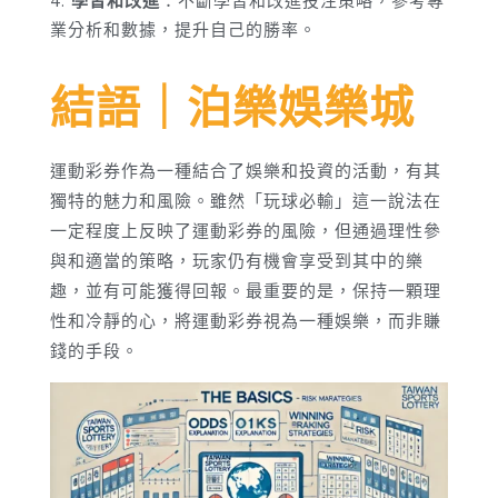
學習和改進
：不斷學習和改進投注策略，參考專
業分析和數據，提升自己的勝率。
結語｜
泊樂娛樂城
運動彩券作為一種結合了娛樂和投資的活動，有其
獨特的魅力和風險。雖然「玩球必輸」這一說法在
一定程度上反映了運動彩券的風險，但通過理性參
與和適當的策略，玩家仍有機會享受到其中的樂
趣，並有可能獲得回報。最重要的是，保持一顆理
性和冷靜的心，將運動彩券視為一種娛樂，而非賺
錢的手段。