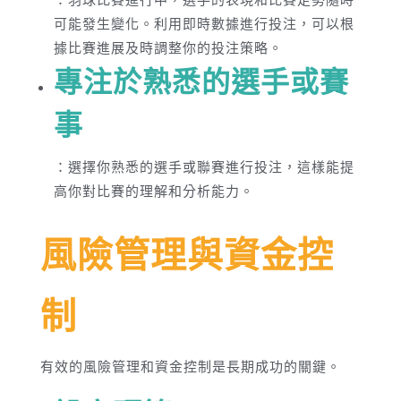
可能發生變化。利用即時數據進行投注，可以根
據比賽進展及時調整你的投注策略。
專注於熟悉的選手或賽
事
：選擇你熟悉的選手或聯賽進行投注，這樣能提
高你對比賽的理解和分析能力。
風險管理與資金控
制
有效的風險管理和資金控制是長期成功的關鍵。