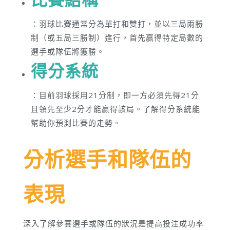
：羽球比賽通常分為單打和雙打，並以三局兩勝
制（或五局三勝制）進行，首先贏得特定局數的
選手或隊伍將獲勝。
得分系統
：目前羽球採用21分制，即一方必須先得21分
且領先至少2分才能贏得該局。了解得分系統能
幫助你預測比賽的走勢。
分析選手和隊伍的
表現
深入了解參賽選手或隊伍的狀況是提高投注成功率