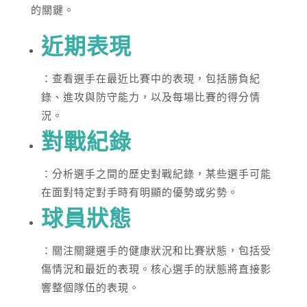
的關鍵。
近期表現
：查看選手在最近比賽中的表現，包括勝負紀
錄、進攻與防守能力，以及每場比賽的得分情
況。
對戰紀錄
：分析選手之間的歷史對戰紀錄，某些選手可能
在面對特定對手時有明顯的優勢或劣勢。
球員狀態
：關注關鍵選手的健康狀況和比賽狀態，包括受
傷情況和最近的表現。核心選手的狀態將直接影
響整個隊伍的表現。